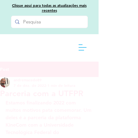
Clique aqui para todas as atualizações mais
recentes
Post
andremacedo89
7 de dez. de 2022
1 min de leitura
Parceria com a UTFPR
Estamos finalizando 2022 com 
muitos motivos pata comemorar. Um 
deles é a parceria da plataforma 
KineCom com a Universidade 
Tecnológica Federal do 