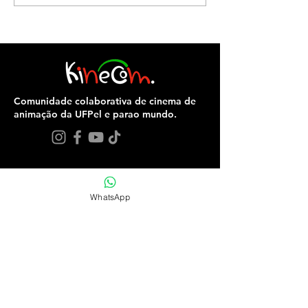
pesquisadores, artistas e
estudantes em mais uma
edição dedicada ao
cinema de animação
Comunidade colaborativa de cinema de
animação da UFPel e parao mundo.
NAVEGAÇÃO
WhatsApp
Sobre
Prêmio Kinecom
Cursos
Comunidade
Notícias
Contato