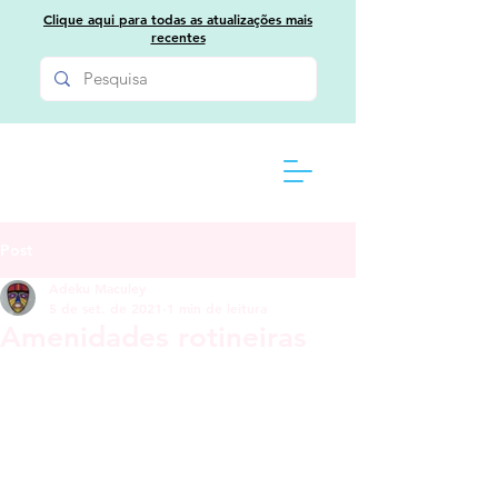
Clique aqui para todas as atualizações mais
recentes
Post
Adeku Maculey
5 de set. de 2021
1 min de leitura
Amenidades rotineiras