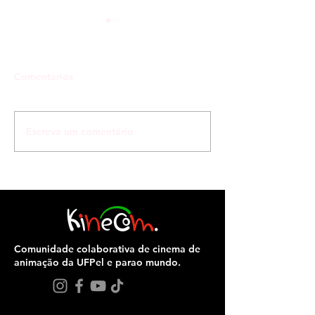
Comentários
Cenarista
Escreva um comentário
SEANIMA reúne
pesquisadores, artistas e
estudantes em mais uma
edição dedicada ao
cinema de animação
Comunidade colaborativa de cinema de
animação da UFPel e parao mundo.