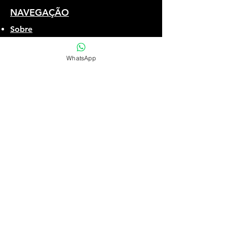
NAVEGAÇÃO
Sobre
Prêmio Kinecom
Cursos
WhatsApp
Comunidade
Notícias
Contato
COMUNIDADE
Torne-se membro
Regulamento
Como participar
INSTITUCIONAL
UFPel
Centro de Artes
Cursos de Cinema