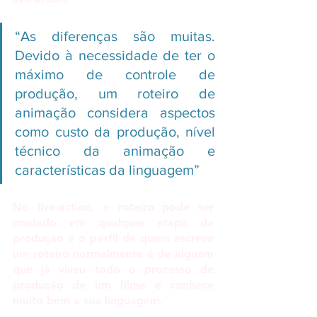
“As diferenças são muitas. 
Devido à necessidade de ter o 
máximo de controle de 
produção, um roteiro de 
animação considera aspectos 
como custo da produção, nível 
técnico da animação e 
características da linguagem”
No live-action, o roteiro pode ser 
mudado em qualquer etapa da 
produção e o perfil de quem escreve 
um roteiro normalmente é de alguém 
que já viveu todo o processo de 
produção de um filme e conhece 
muito bem a sua linguagem.