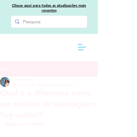
Clique aqui para todas as atualizações mais
recentes
Post
Jessica Alves
3 de out. de 2022
2 min de leitura
Qual é a diferença entre
um roteiro de animação e
live-action?
Vanessa Centeno