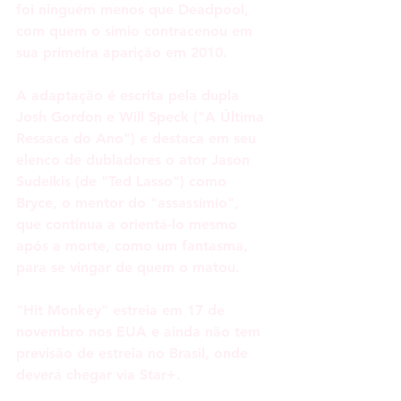
foi ninguém menos que Deadpool, 
com quem o símio contracenou em 
sua primeira aparição em 2010.
A adaptação é escrita pela dupla 
Josh Gordon e Will Speck ("A Última 
Ressaca do Ano") e destaca em seu 
elenco de dubladores o ator Jason 
Sudeikis (de "Ted Lasso") como 
Bryce, o mentor do "assassímio", 
que continua a orientá-lo mesmo 
após a morte, como um fantasma, 
para se vingar de quem o matou.
"Hit Monkey" estreia em 17 de 
novembro nos EUA e ainda não tem 
previsão de estreia no Brasil, onde 
deverá chegar via Star+.