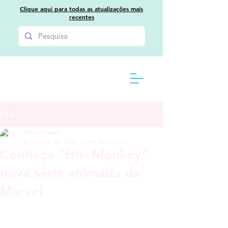
Clique aqui para todas as atualizações mais
recentes
Post
Jéssica Lopes
23 de set. de 2021
1 min de leitura
Conheça "Hit- Monkey"
nova série animada da
Marvel