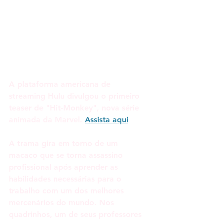
A plataforma americana de 
streaming Hulu divulgou o primeiro 
teaser de "Hit-Monkey", nova série 
animada da Marvel. 
Assista aqui
A trama gira em torno de um 
macaco que se torna assassino 
profissional após aprender as 
habilidades necessárias para o 
trabalho com um dos melhores 
mercenários do mundo. Nos 
quadrinhos, um de seus professores 