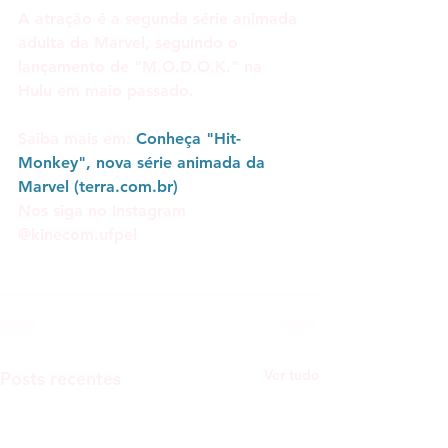
A atração é a segunda série animada 
adulta da Marvel, seguindo o 
lançamento de "M.O.D.O.K." na 
Hulu em maio passado.
Saiba mais em: 
Conheça "Hit-
Monkey", nova série animada da 
Marvel (terra.com.br)
Nos siga no Instagram 
@kinecom.ufpel 
Ver tudo
Posts recentes